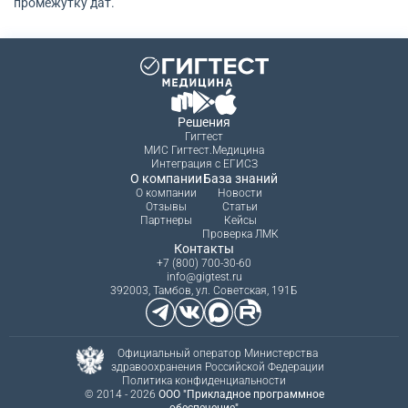
промежутку дат.
Решения
Гигтест
МИС Гигтест.Медицина
Интеграция с ЕГИСЗ
О компании
База знаний
О компании
Новости
Отзывы
Статьи
Партнеры
Кейсы
Проверка ЛМК
Контакты
+7 (800) 700-30-60
info@gigtest.ru
392003, Тамбов, ул. Советская, 191Б
Официальный оператор Министерства
здравоохранения Российской Федерации
Политика конфиденциальности
© 2014 - 2026
ООО "Прикладное программное